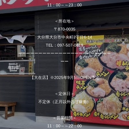
11：00～～23：00
＜所在地＞
〒870-0035
大分県大分市中央町2丁目6-14
TEL：097-507-0619
ーーーーーーーーーーーーーーーーーーーーーーー
ーー
【大在店】※2025年9月5日OPEN予定
＜定休日＞
不定休（正月以外ほぼ稼働）
＜営業時間＞
11：00～～22：00