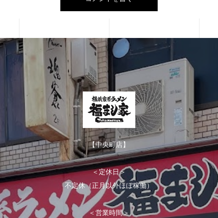
【中央町店】
＜定休日＞
不定休（正月以外ほぼ稼働）
＜営業時間＞